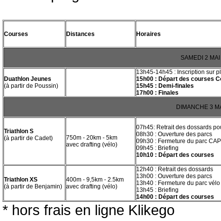
Courses
Distances
Horaires
SAMEDI 2 MAI
13h45-14h45 : Inscription sur p
Duathlon Jeunes
15h00 : Départ des courses C
(à partir de Poussin)
15h45 : Demi-finales
17h00 : Finales
DIMANCHE 3 MA
07h45: Retrait des dossards pou
Triathlon S
08h30 : Ouverture des parcs
750m - 20km - 5km
(à partir de Cadet)
09h30 : Fermeture du parc CAP
avec drafting (vélo)
09h45 : Briefing
10h10 : Départ des courses
12h40 : Retrait des dossards
13h00 : Ouverture des parcs
Triathlon XS
400m - 9,5km - 2.5km
13h40 : Fermeture du parc vélo
(à partir de Benjamin)
avec drafting (vélo)
13h45 : Briefing
14h00 : Départ des courses
* hors frais en ligne Klikego